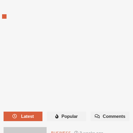
ago
Tips
Praktis
untuk
Belanja
Murah
Online
tanpa
Menyesal
Latest
Popular
Comments