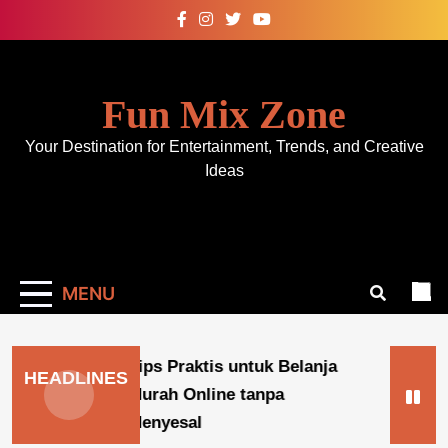
Skip
to
content
Fun Mix Zone
Your Destination for Entertainment, Trends, and Creative
Ideas
MENU
Tips Praktis untuk Belanja
Tips Pr
HEADLINES
Murah Online tanpa
Murah 
BUSINESS
3
Menyesal
Menyes
weeks